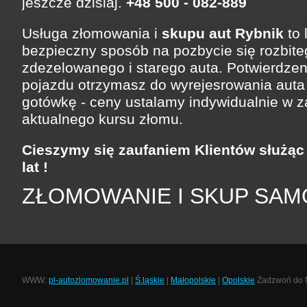
jeszcze dzisiaj.
+48 500 - 082-889
Usługa złomowania i
skupu aut Rybnik
to 
bezpieczny sposób na pozbycie się rozbite
zdezelowanego i starego auta. Potwierdzen
pojazdu otrzymasz do wyrejesrowania auta
gotówkę - ceny ustalamy indywidualnie w z
aktualnego kursu złomu.
Cieszymy się zaufaniem Klientów służąc
lat !
ZŁOMOWANIE I SKUP SA
WWW:
pl-autozlomowanie.pl
|
Ś.ląskie
|
Małopolskie
|
Opolskie
Zadzwoń do Na