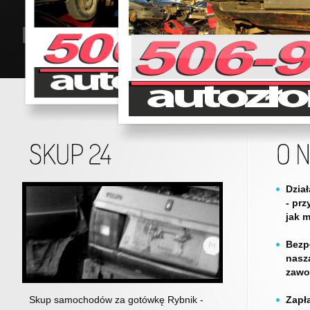
Dzia
- prz
jak 
Bezp
nasz
zawo
Skup samochodów za gotówkę Rybnik -
Zapł