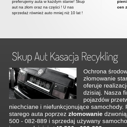
preferujemy auta w każdym stanie! Skup
pien
aut na złom oraz na części ! U nas
cen 
sprzedaż również auto mniej niż 10 lat !
Ochrona środow
złomowanie st
oferuje realizac
dzisiaj. Nasza f
pojazdów przetw
niechciane i niefunkcjonujące samochody.
starego auta poprzez
złomowanie
dzwonią
500 - 082-889 i sprzedaj używany samoch