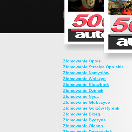
Złomowanie Opole
Złomowanie Strzelce Opolskie
Złomowanie Namysłów
Złomowanie Wołczyn
Złomowanie Kluczbork
Złomowanie Ozimek
Złomowanie Nysa
Złomowanie Głubczyce
Złomowanie Gorzów Rybniki
Złomowanie Brzeg
Złomowanie Byczyna
Złomowanie Olesno
Złomowanie Dobrodzień